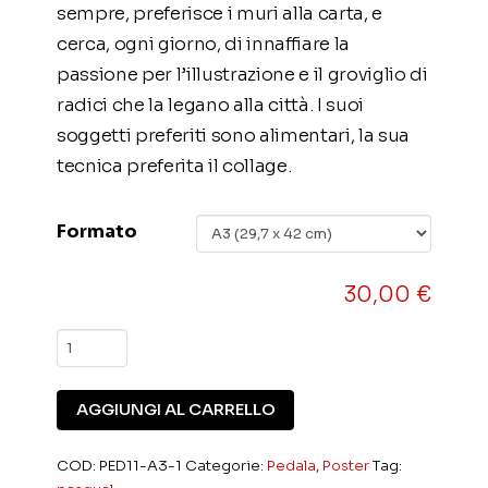
sempre, preferisce i muri alla carta, e
cerca, ogni giorno, di innaffiare la
passione per l’illustrazione e il groviglio di
radici che la legano alla città. I suoi
soggetti preferiti sono alimentari, la sua
tecnica preferita il collage.
Formato
30,00
€
N.
12
PEDALA!
AGGIUNGI AL CARRELLO
Francesca
Pasqual
COD:
PED11-A3-1
Categorie:
Pedala
,
Poster
Tag: