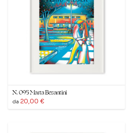
opzioni
possono
essere
scelte
nella
pagina
del
prodotto
N. 095 Marta Besantini
20,00
€
da
Questo
prodotto
ha