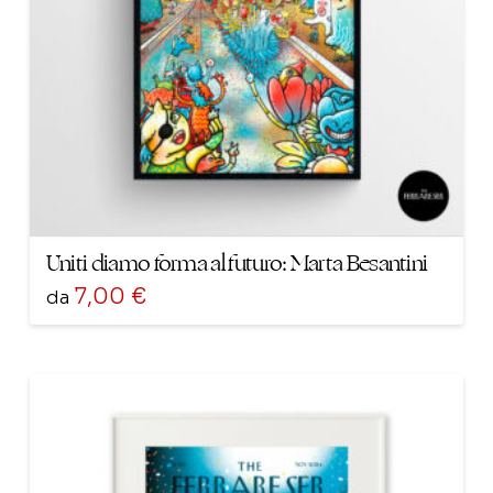
scelte
nella
pagina
del
prodotto
Uniti diamo forma al futuro: Marta Besantini
7,00
€
da
Questo
prodotto
ha
più
varianti.
Le