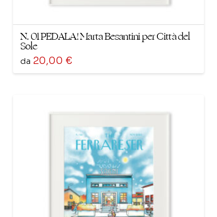
N. 01 PEDALA! Marta Besantini per Città del
Sole
20,00
€
da
Questo
prodotto
ha
più
varianti.
Le
opzioni
possono
essere
scelte
nella