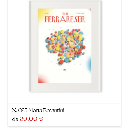
più
varianti.
Le
opzioni
possono
essere
scelte
nella
pagina
del
prodotto
N. 035 Marta Besantini
20,00
€
da
Questo