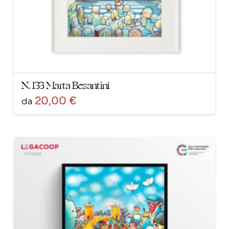
pagina
del
prodotto
N. 133 Marta Besantini
20,00
€
da
Questo
prodotto
ha
più
varianti.
Le
opzioni
possono
essere