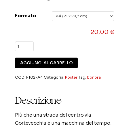
Formato
20,00
€
N.
102
Paola
AGGIUNGI AL CARRELLO
Bonora
quantità
COD:
P102-A4
Categoria:
Poster
Tag:
bonora
Descrizione
Più che una strada del centro via
Cortevecchia è una macchina del tempo.