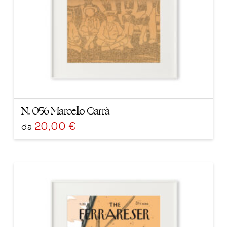
scelte
nella
pagina
del
prodotto
N. 056 Marcello Carrà
20,00
€
da
Questo
prodotto
ha
più
varianti.
Le
opzioni