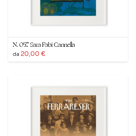
del
prodotto
N. 057 Sara Fabi Cannella
20,00
€
da
Questo
prodotto
ha
più
varianti.
Le
opzioni
possono
essere