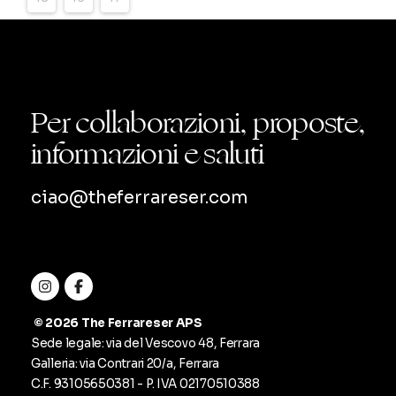
Le
opzioni
possono
essere
Per collaborazioni, proposte,
scelte
informazioni e saluti
nella
pagina
del
ciao@theferrareser.com
prodotto
© 2026 The Ferrareser APS
Sede legale: via del Vescovo 48, Ferrara
Galleria: via Contrari 20/a, Ferrara
C.F. ‭93105650381‬ - P. IVA
02170510388