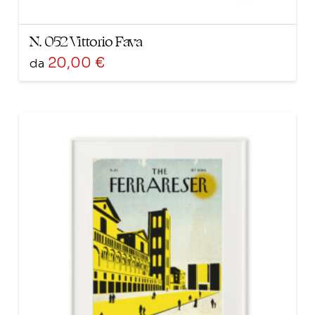
N. 052 Vittorio Fava
20,00
€
da
Questo
prodotto
ha
più
varianti.
Le
opzioni
possono
essere
scelte
nella
pagina