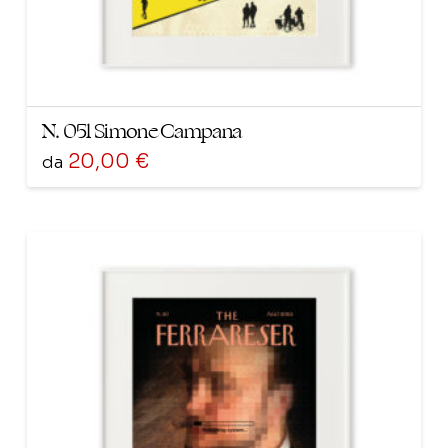
del
prodotto
N. 051 Simone Campana
20,00
€
da
Questo
prodotto
ha
più
varianti.
Le
opzioni
possono
essere
scelte