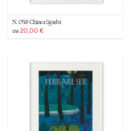
N. 058 Chiara Sgarbi
20,00
€
da
Questo
prodotto
ha
più
varianti.
Le
opzioni
possono
essere
scelte
nella
pagina