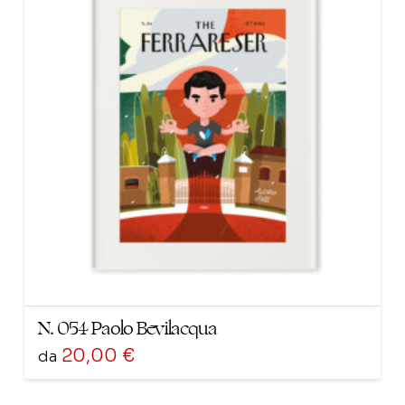
varianti.
Le
opzioni
possono
essere
scelte
nella
pagina
del
prodotto
N. 054 Paolo Bevilacqua
20,00
€
da
Questo
prodotto