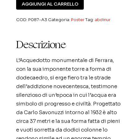
Ludovica
AGGIUNGI AL CARRELLO
Abdinur
quantità
COD:
P087-A3
Categoria:
Poster
Tag:
abdinur
Descrizione
L’Acquedotto monumentale di Ferrara,
con la sua imponente torre a forma di
dodecaedro, si erge fiero tra le strade
dell’addizione novecentesca, testimone
silenzioso di un’epoca in cui l’acqua era
simbolo di progresso e civiltà. Progettato
da Carlo Savonuzzi intorno al 1932 è alto
circa 37 metri e la sua forma fatta di pieni
e vuoti sorretta da dodici colonne lo
rendono simile ad un enorme tempio