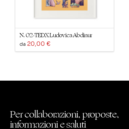
N. 02-TEDX Ludovica Abdinur
20,00
€
da
Questo
prodotto
ha
più
varianti.
Le
opzioni
possono
Per collaborazioni, proposte,
essere
informazioni e saluti
scelte