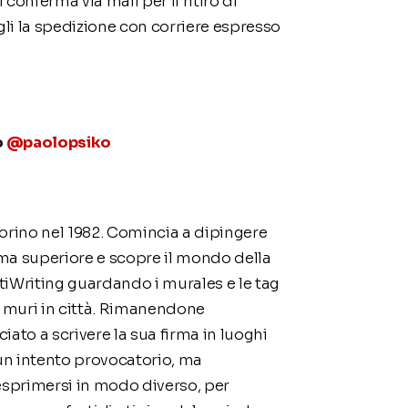
conferma via mail per il ritiro di
li la spedizione con corriere espresso
o
@paolopsiko
orino nel 1982. Comincia a dipingere
ma superiore e scopre il mondo della
fitiWriting guardando i murales e le tag
 muri in città. Rimanendone
iato a scrivere la sua firma in luoghi
n intento provocatorio, ma
sprimersi in modo diverso, per