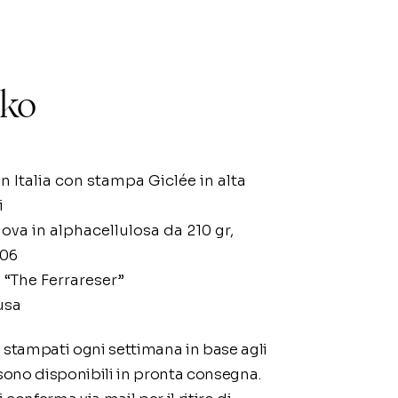
iko
n Italia con stampa Giclée in alta
i
nova in alphacellulosa da 210 gr,
706
 “The Ferrareser”
usa
 stampati ogni settimana in base agli
 sono disponibili in pronta consegna.