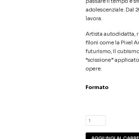
passare il tempo e sf
adolescenziale. Dal 20
lavora.
Artista autodidatta, re
filoni come la Pixel Art
futurismo, il cubismo
“scissione” applicat
opere.
Formato
N.
050
Psiko
AGGIUNGI AL CARR