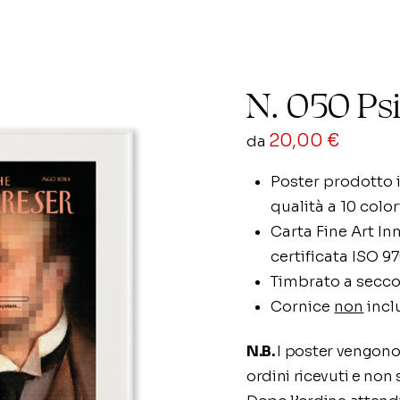
N. 050 Ps
20,00
€
da
Poster prodotto i
qualità a 10 color
Carta Fine Art In
certificata ISO 9
Timbrato a secco
Cornice
non
incl
N.B.
I poster vengono
ordini ricevuti e non