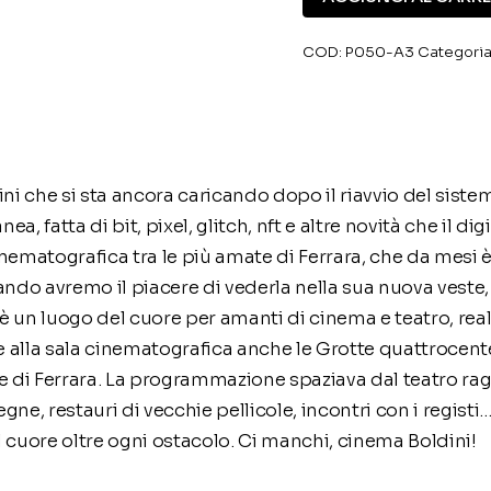
quantità
COD:
P050-A3
Categoria
ini che si sta ancora caricando dopo il riavvio del sistem
 fatta di bit, pixel, glitch, nft e altre novità che il di
nematografica tra le più amate di Ferrara, che da mesi è 
ando avremo il piacere di vederla nella sua nuova veste, 
 un luogo del cuore per amanti di cinema e teatro, reali
lla sala cinematografica anche le Grotte quattrocentesc
 di Ferrara. La programmazione spaziava dal teatro raga
segne, restauri di vecchie pellicole, incontri con i regis
l cuore oltre ogni ostacolo. Ci manchi, cinema Boldini!