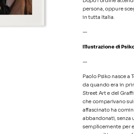
Dopo l’ordine attendi 
persona, oppure sceg
in tutta Italia.
—
Illustrazione di Psik
—
Paolo Psiko nasce a T
da quando era in pri
Street Art e del Graf
che comparivano sui
affascinato ha cominc
abbandonati, senza u
semplicemente per e