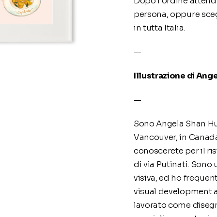
Dopo l’ordine attendi 
persona, oppure sceg
in tutta Italia.
—
Illustrazione di Ang
—
Sono Angela Shan Hu,
Vancouver, in Canada
conoscerete per il ri
di via Putinati. Sono
visiva, ed ho freque
visual development al
lavorato come disegna