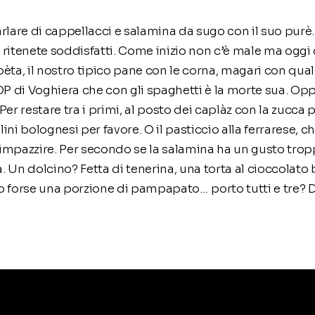
rlare di cappellacci e salamina da sugo con il suo purè. 
vi ritenete soddisfatti. Come inizio non c’è male ma oggi 
èta, il nostro tipico pane con le corna, magari con qualch
DOP di Voghiera che con gli spaghetti è la morte sua. Op
Per restare tra i primi, al posto dei caplàz con la zucca 
ini bolognesi per favore. O il pasticcio alla ferrarese, 
impazzire. Per secondo se la salamina ha un gusto tropp
. Un dolcino? Fetta di tenerina, una torta al cioccolat
e o forse una porzione di pampapato… porto tutti e tre? 