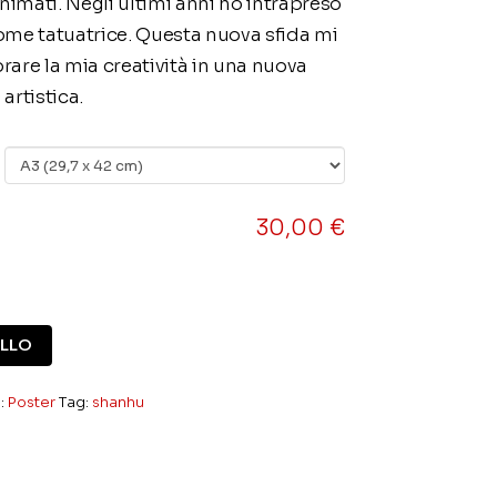
animati. Negli ultimi anni ho intrapreso
ome tatuatrice. Questa nuova sfida mi
are la mia creatività in una nuova
artistica.
30,00
€
ELLO
:
Poster
Tag:
shanhu