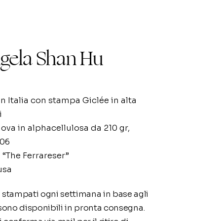
gela Shan Hu
n Italia con stampa Giclée in alta
i
nova in alphacellulosa da 210 gr,
706
 “The Ferrareser”
usa
 stampati ogni settimana in base agli
 sono disponibili in pronta consegna.