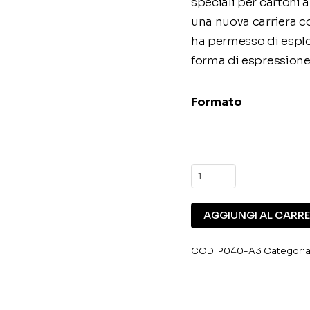
speciali per cartoni 
una nuova carriera c
ha permesso di esplor
forma di espressione 
Formato
N.
040
Angela
AGGIUNGI AL CARR
Shan
Hu
COD:
P040-A3
Categoria
quantità