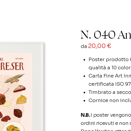
N. 040 An
20,00
€
da
Poster prodotto i
qualità a 10 color
Carta Fine Art In
certificata ISO 9
Timbrato a secco
Cornice non incl
N.B.
I poster vengono
ordini ricevuti e non