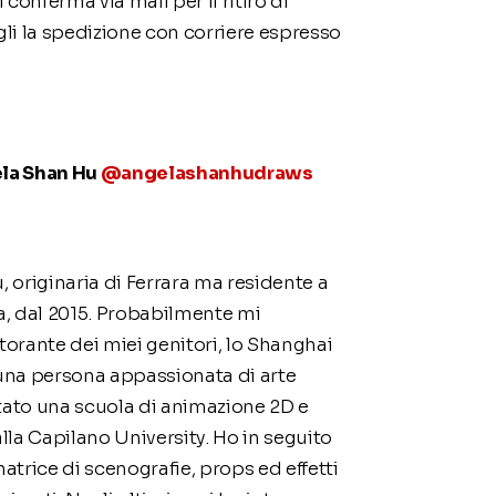
conferma via mail per il ritiro di
li la spedizione con corriere espresso
ela Shan Hu
@angelashanhudraws
 originaria di Ferrara ma residente a
, dal 2015. Probabilmente mi
storante dei miei genitori, lo Shanghai
 una persona appassionata di arte
ntato una scuola di animazione 2D e
la Capilano University. Ho in seguito
trice di scenografie, props ed effetti