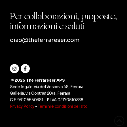
opzioni
possono
Per collaborazioni, proposte,
essere
informazioni e saluti
scelte
nella
ciao@theferrareser.com
pagina
del
prodotto
© 2026 The Ferrareser APS
Sede legale: via del Vescovo 48, Ferrara
Galleria: via Contrari 20/a, Ferrara
C.F. ‭93105650381‬ - P. IVA
02170510388
Privacy Policy
-
Termini e condizioni del sito