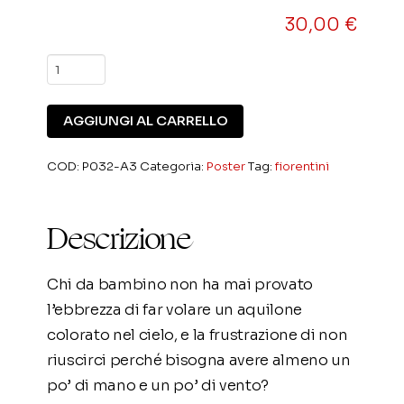
30,00
€
N.
032
Sofia
AGGIUNGI AL CARRELLO
Fiorentini
quantità
COD:
P032-A3
Categoria:
Poster
Tag:
fiorentini
Descrizione
Chi da bambino non ha mai provato
l’ebbrezza di far volare un aquilone
colorato nel cielo, e la frustrazione di non
riuscirci perché bisogna avere almeno un
po’ di mano e un po’ di vento?