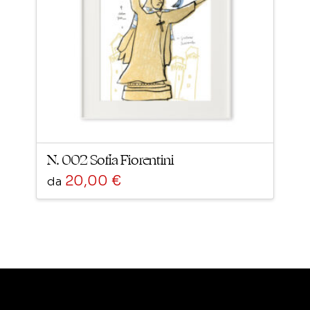
N. 002 Sofia Fiorentini
20,00
€
da
Questo
prodotto
ha
più
varianti.
Le