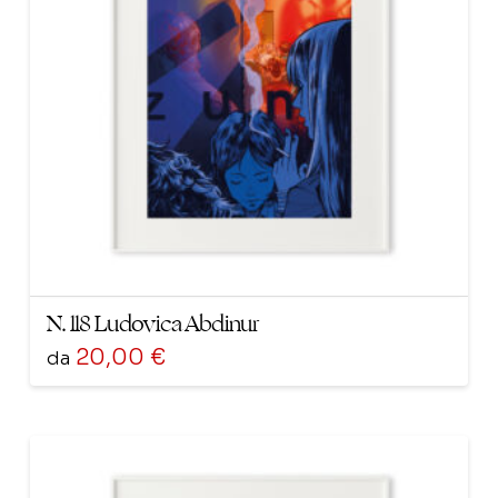
possono
essere
scelte
nella
pagina
del
prodotto
N. 118 Ludovica Abdinur
20,00
€
da
Questo
prodotto
ha
più