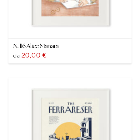
del
prodotto
N. 116 Alice Manara
20,00
€
da
Questo
prodotto
ha
più
varianti.
Le
opzioni
possono
essere