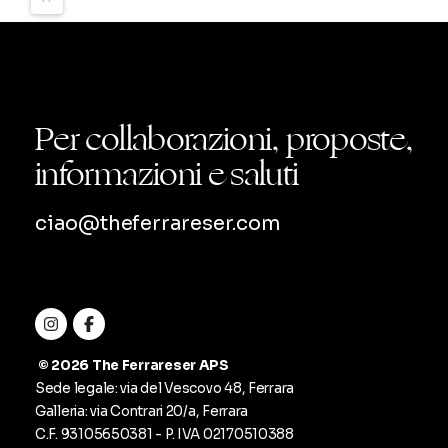
Le
opzioni
possono
essere
Per collaborazioni, proposte,
scelte
informazioni e saluti
nella
pagina
del
ciao@theferrareser.com
prodotto
© 2026 The Ferrareser APS
Sede legale: via del Vescovo 48, Ferrara
Galleria: via Contrari 20/a, Ferrara
C.F. ‭93105650381‬ - P. IVA
02170510388