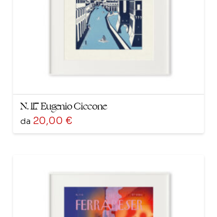
scelte
nella
pagina
del
prodotto
N. 117 Eugenio Ciccone
20,00
€
da
Questo
prodotto
ha
più
varianti.
Le
opzioni