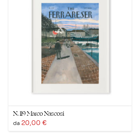
varianti.
Le
opzioni
possono
essere
scelte
nella
pagina
del
prodotto
N. 119 Marco Nascosi
20,00
€
da
Questo
prodotto