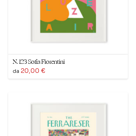
nella
pagina
del
prodotto
N. 123 Sofia Fiorentini
20,00
€
da
Questo
prodotto
ha
più
varianti.
Le
opzioni