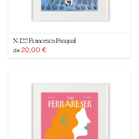
del
prodotto
N. 122 Francesca Pasqual
20,00
€
da
Questo
prodotto
ha
più
varianti.
Le
opzioni
possono
essere
scelte