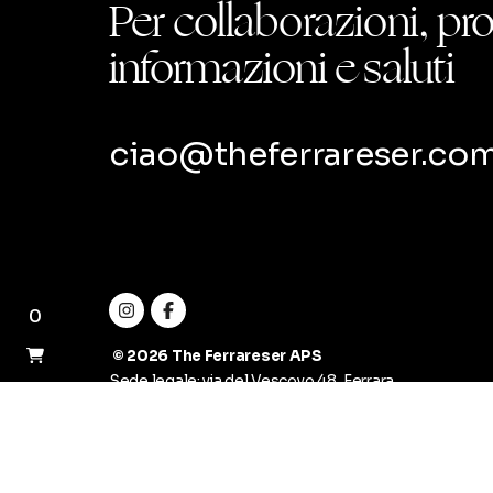
Per collaborazioni, pr
informazioni e saluti
ciao@theferrareser.co
0
© 2026 The Ferrareser APS
Sede legale: via del Vescovo 48, Ferrara
Galleria: via Contrari 20/a, Ferrara
C.F. ‭93105650381‬ - P. IVA
02170510388
Privacy Policy
-
Termini e condizioni del sito