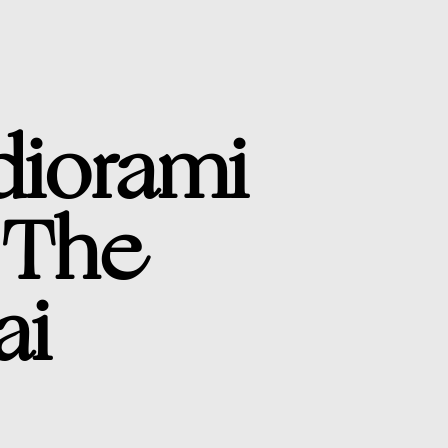
 diorami
a The
ai