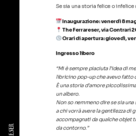
Se sia una storia felice o infelic
Inaugurazione: venerdì 8 mag
The Ferrareser, via Contrari 2
Orari di apertura: giovedì, ve
Ingresso libero
“Mi è sempre piaciuta l’idea di me
libricino pop-up che avevo fatto 
È una storia d’amore piccolissima p
un albero.
Non so nemmeno dire se sia una st
a chi vorrà avere la gentilezza di
accompagnati da qualche objet tr
da contorno.”