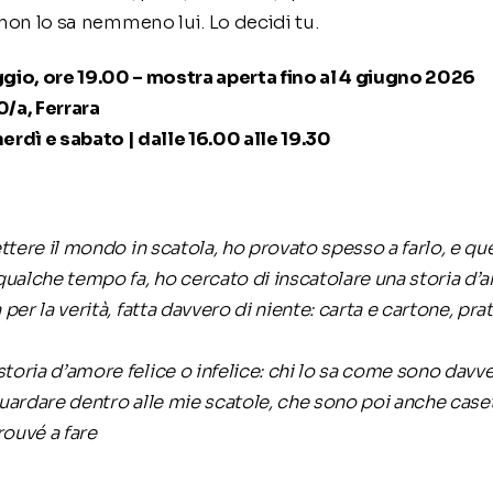
e non lo sa nemmeno lui. Lo decidi tu.
gio, ore 19.00 – mostra aperta fino al 4 giugno 2026
0/a, Ferrara
nerdì e sabato | dalle 16.00 alle 19.30
ttere il mondo in scatola, ho provato spesso a farlo, e que
qualche tempo fa, ho cercato di inscatolare una storia d’
er la verità, fatta davvero di niente: carta e cartone, prat
oria d’amore felice o infelice: chi lo sa come sono davve
 guardare dentro alle mie scatole, che sono poi anche caset
ouvé a fare