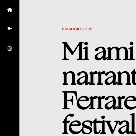
6 MAGGIO 2026
Mi ami 
narrant
Ferrar
festival